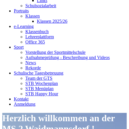
Links
Schulsozialarbeit
Portraits
Klassen
Klassen 2025/26
e-Learning
Klassenbuch
Lehrerplattform
Office 365
Sport
Vorstellung der Sportmittelschule
Aufnahmeprüfung - Beschreibung und Videos
News
Rekorde
Schulische Tagesbetreuung
Team der GTS
STB Wochenplan
STB Menüplan
STB Happy Hour
Kontakt
Anmeldung
Herzlich willkommen an der
MS 2 Waidmannsdorf !